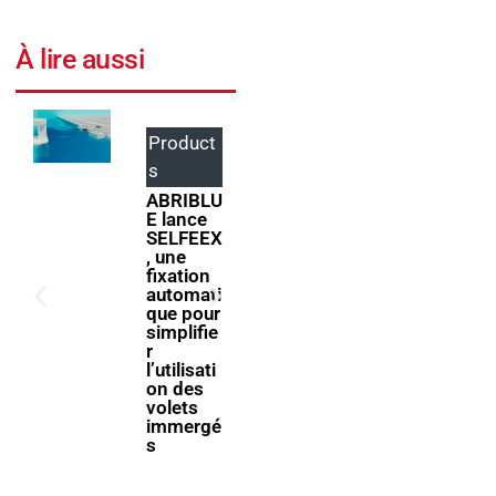
À lire aussi
Product
Events
s
ForumPi
scine
ABRIBLU
2027
E lance
donne
SELFEEX
rendez-
, une
vous à la
fixation
filière
automati
piscine à
que pour
Bologne
simplifie
r
l’utilisati
on des
volets
immergé
s