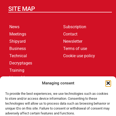
SITE MAP
News
Subscription
Meetings
Contact
Shipyard
Newsletter
Business
Terms of use
Technical
Cookie use policy
Decryptages
Training
Livres blancs
Managing consent
LATEST ARTICLES
To provide the best experiences, we use technologies such as cookies
to store and/or access device information. Consenting to these
technologies will allow us to process data such as browsing behavior or
unique IDs on this site. Failure to consent or withdrawal of consent may
Events
,
Products
adversely affect certain features and functions.