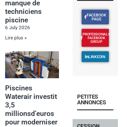
manque de
techniciens
FACEBOOK
piscine
PAGE
6 July 2026
PROFESSIONALS
Lire plus »
FACEBOOK
GROUP
LINKEDIN
Piscines
Waterair investit
PETITES
ANNONCES
3,5
millionsd’euros
pour moderniser
CESSION