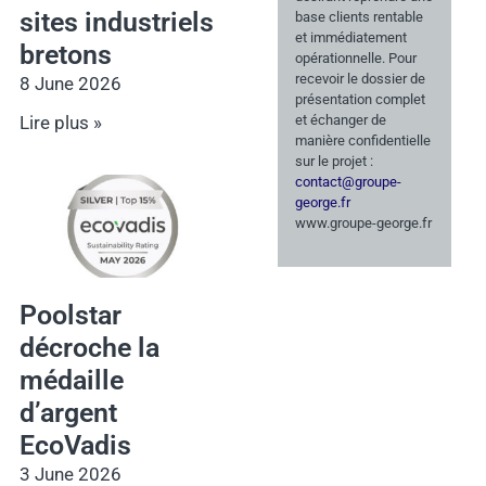
sites industriels
base clients rentable
et immédiatement
bretons
opérationnelle. Pour
recevoir le dossier de
8 June 2026
présentation complet
Lire plus »
et échanger de
manière confidentielle
sur le projet :
contact@groupe-
george.fr
www.groupe-george.fr
Poolstar
décroche la
médaille
d’argent
EcoVadis
3 June 2026