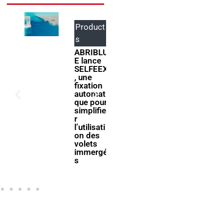
Product
Events
s
ForumPi
scine
ABRIBLU
2027
E lance
donne
SELFEEX
rendez-
, une
vous à la
fixation
filière
automati
piscine à
que pour
Bologne
simplifie
r
l’utilisati
on des
volets
immergé
s