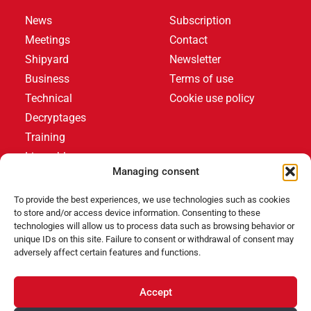
News
Subscription
Meetings
Contact
Shipyard
Newsletter
Business
Terms of use
Technical
Cookie use policy
Decryptages
Training
Livres blancs
Managing consent
LATEST ARTICLES
To provide the best experiences, we use technologies such as cookies
to store and/or access device information. Consenting to these
technologies will allow us to process data such as browsing behavior or
unique IDs on this site. Failure to consent or withdrawal of consent may
Events
,
Products
adversely affect certain features and functions.
Poolstar équipe le Centre Aquatique Olympique avec
ses pompes à chaleur Poolex MegaLine Fi
Accept