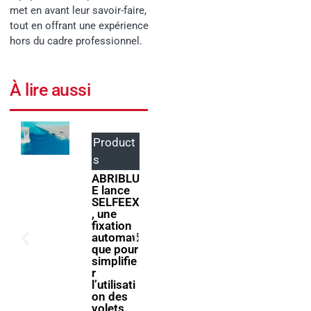
met en avant leur savoir-faire,
tout en offrant une expérience
hors du cadre professionnel.
À lire aussi
Product
Events
s
ForumPi
scine
ABRIBLU
2027
E lance
donne
SELFEEX
rendez-
, une
vous à la
fixation
filière
automati
piscine à
que pour
Bologne
simplifie
r
l’utilisati
on des
volets