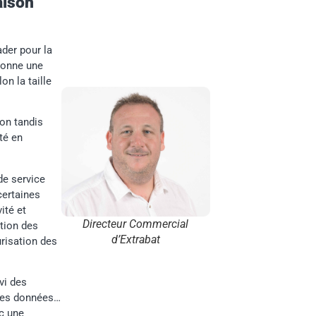
aison
ader pour la
 donne une
on la taille
ion tandis
té en
de service
certaines
ité et
Directeur Commercial
ation des
d’Extrabat
urisation des
vi des
e des données…
c une