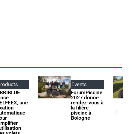
Events
Parole
d'apprentis
ForumPiscine
2027 donne
Henri Garnier
rendez-vous à
: « Il ne faut
la filière
jamais
piscine à
s’arrêter à ce
Bologne
qu’on sait
faire »