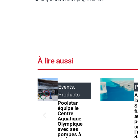
À lire aussi
Events
,
Products
Products
ABRIBLUE
lance
Poolstar
SELFEEX, une
quipe le
fixation
Centre
automatique
Aquatique
pour
Olympique
simplifier
avec ses
l’utilisation
pompes à
des volets