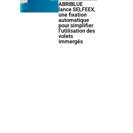
ABRIBLUE
lance SELFEEX,
une fixation
automatique
pour simplifier
l’utilisation des
volets
immergés