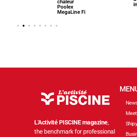
chaleur
immergés
Poolex
MegaLine Fi
MEN
New
Meet
L'Activité PISCINE magazine
,
Ship
the benchmark for professional
Busi