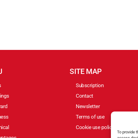
U
SITE MAP
s
Subscription
ings
Contact
yard
Newsletter
ness
Terms of use
ical
Cookie use policy
To provide 
yptages
access devi