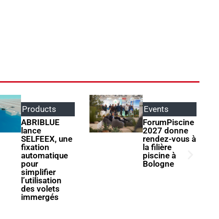
Events
Parole
d'apprentis
ForumPiscine
2027 donne
Henri Garnier
rendez-vous à
: « Il ne faut
la filière
jamais
piscine à
s’arrêter à ce
Bologne
qu’on sait
faire »