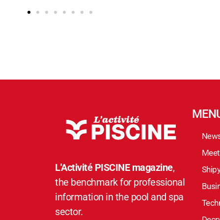
MEN
New
Meet
L'Activité PISCINE magazine
,
Ship
the benchmark for professional
Busi
information in the pool and spa
Techn
sector.
Decr