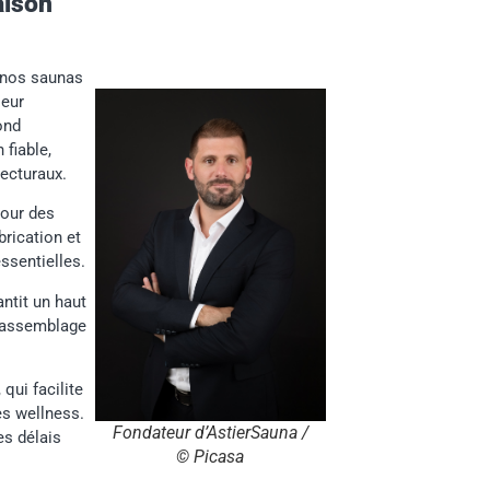
aison
r nos saunas
leur
ond
 fiable,
tecturaux.
our des
abrication et
ssentielles.
antit un haut
l’assemblage
qui facilite
es wellness.
Fondateur d’AstierSauna /
es délais
© Picasa