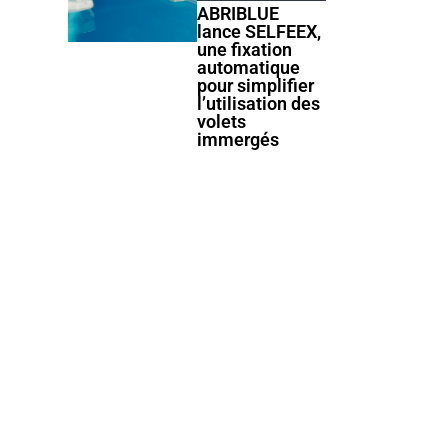
ABRIBLUE
lance SELFEEX,
une fixation
automatique
pour simplifier
l’utilisation des
volets
immergés