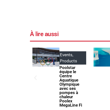
À lire aussi
Events
,
Products
Products
ABRIBLUE
lance
Poolstar
SELFEEX, une
équipe le
fixation
Centre
automatique
Aquatique
pour
Olympique
simplifier
avec ses
l’utilisation
pompes à
des volets
chaleur
immergés
Poolex
MegaLine Fi