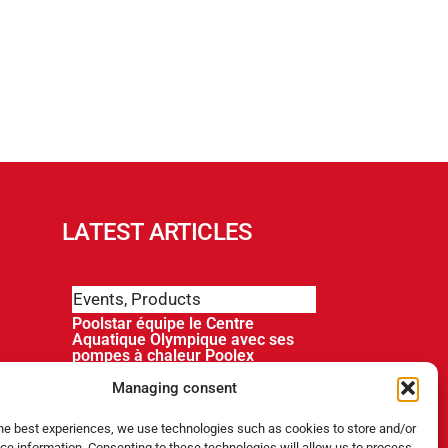
LATEST ARTICLES
Events
,
Products
Poolstar équipe le Centre
Aquatique Olympique avec ses
pompes à chaleur Poolex
MegaLine Fi
Managing consent
Products
the best experiences, we use technologies such as cookies to store and/or
ce information. Consenting to these technologies will allow us to process