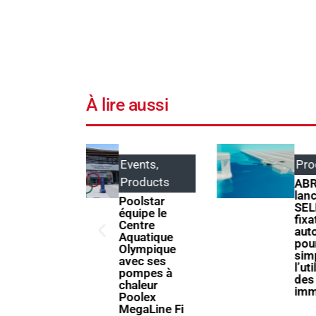
À lire aussi
Events
,
Products
Products
ABRIBLUE
lance
Poolstar
SELFEEX, une
quipe le
fixation
Centre
automatique
Aquatique
pour
Olympique
simplifier
avec ses
l’utilisation
pompes à
des volets
chaleur
immergés
Poolex
MegaLine Fi