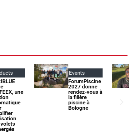
Events
Parole
d'apprentis
ForumPiscine
2027 donne
Henri Garnier
rendez-vous à
: « Il ne faut
la filière
jamais
piscine à
s’arrêter à ce
Bologne
qu’on sait
faire »