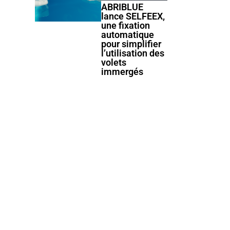
ABRIBLUE
lance SELFEEX,
une fixation
automatique
pour simplifier
l’utilisation des
volets
immergés
Products
Products
AstralPool
Cocktail
étoffe sa
Piscine lance
gamme de
Tiki Mini, une
couvertures
mini-piscine
automatiques
compacte et
hors-sol
design