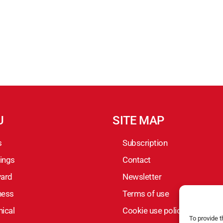
U
SITE MAP
s
Subscription
ings
Contact
yard
Newsletter
ness
Terms of use
ical
Cookie use policy
To provide 