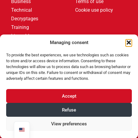
Business
Terms of use
Technical
Cookie use policy
Decryptages
Training
Livres blancs
Managing consent
LATEST ARTICLES
To provide the best experiences, we use technologies such as cookies
to store and/or access device information. Consenting to these
technologies will allow us to process data such as browsing behavior or
unique IDs on this site. Failure to consent or withdrawal of consent may
Events
,
Products
adversely affect certain features and functions.
Poolstar équipe le Centre Aquatique Olympique avec
ses pompes à chaleur Poolex MegaLine Fi
Accept
Products
Refuse
ABRIBLUE lance SELFEEX, une fixation automatique
pour simplifier l’utilisation des volets immergés
View preferences