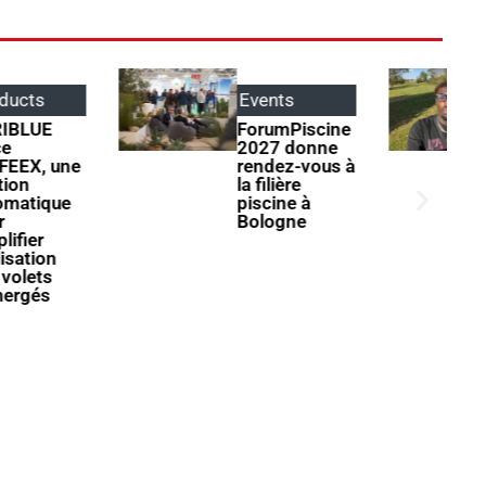
Events
Parole
d'apprentis
ForumPiscine
2027 donne
Henri Garnier
rendez-vous à
: « Il ne faut
la filière
jamais
piscine à
s’arrêter à ce
Bologne
qu’on sait
faire »