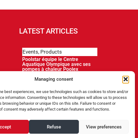
LATEST ARTICLES
Events
,
Products
Poolstar équipe le Centre
Aquatique Olympique avec ses
pompes à chaleur Poolex
MegaLine Fi
Managing consent
Products
the best experiences, we use technologies such as cookies to store and/or
ce information. Consenting to these technologies will allow us to process
ABRIBLUE lance SELFEEX, une
 browsing behavior or unique IDs on this site. Failure to consent or
fixation automatique pour
simplifier l’utilisation des volets
of consent may adversely affect certain features and functions.
immergés
ccept
Refuse
View preferences