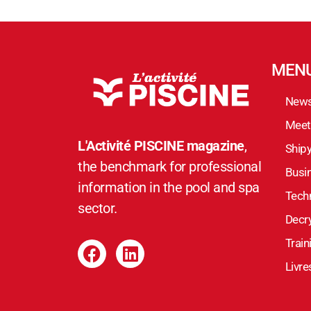
MEN
New
Meet
L'Activité PISCINE magazine
,
Ship
the benchmark for professional
Busi
information in the pool and spa
Techn
sector.
Decr
Train
Livre