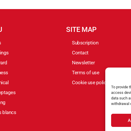
U
SITE MAP
s
Subscription
ings
Contact
yard
Newsletter
ness
Terms of use
ical
Cookie use policy
To provide 
yptages
access devi
data such as
ing
withdrawal 
s blancs
A