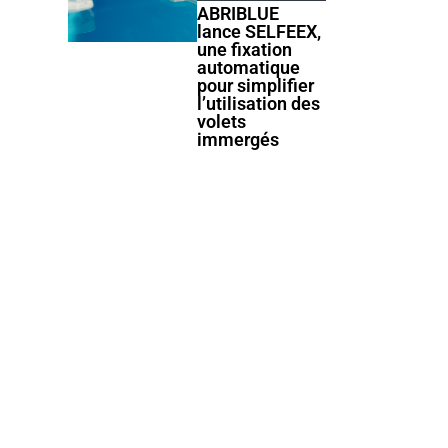
ABRIBLUE
lance SELFEEX,
une fixation
automatique
pour simplifier
l’utilisation des
volets
immergés