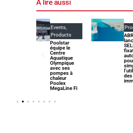
À lire aussi
Events
,
Products
Products
ABRIBLUE
lance
Poolstar
SELFEEX, une
quipe le
fixation
Centre
automatique
Aquatique
pour
Olympique
simplifier
avec ses
l’utilisation
pompes à
des volets
chaleur
immergés
Poolex
MegaLine Fi