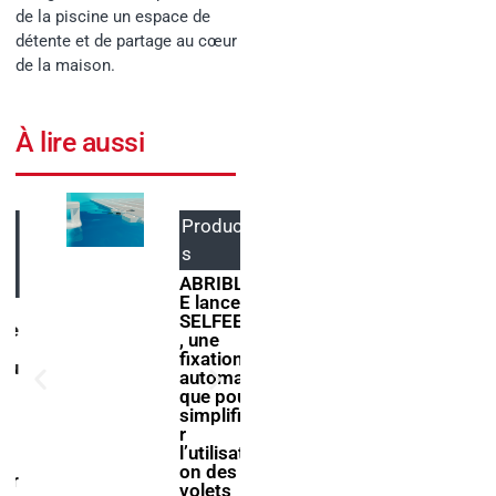
de la piscine un espace de
détente et de partage au cœur
de la maison.
À lire aussi
Product
Events
s
ForumPi
scine
ABRIBLU
2027
E lance
donne
SELFEEX
rendez-
, une
vous à la
fixation
filière
automati
piscine à
que pour
Bologne
simplifie
r
l’utilisati
on des
volets