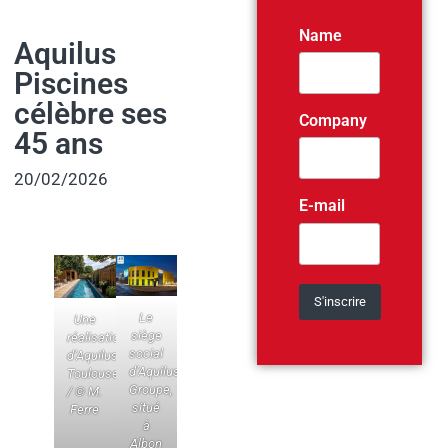
Name
Aquilus
Piscines
célèbre ses
Company
45 ans
20/02/2026
E-mail
Le
Une
siège
réalisation
social
d’Aquilus
d’Aquilus
Toulouse
Groupe,
/ © M.
situé
Ferre
à
Albon