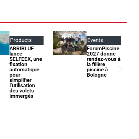
Events
Parole
d'apprentis
ForumPiscine
2027 donne
Henri Garnier
rendez-vous à
: « Il ne faut
la filière
jamais
piscine à
s’arrêter à ce
Bologne
qu’on sait
faire »