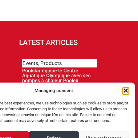
LATEST ARTICLES
Events
,
Products
Poolstar équipe le Centre
Aquatique Olympique avec ses
pompes à chaleur Poolex
MegaLine Fi
Managing consent
Products
the best experiences, we use technologies such as cookies to store and/or
ce information. Consenting to these technologies will allow us to process
ABRIBLUE lance SELFEEX, une
 browsing behavior or unique IDs on this site. Failure to consent or
fixation automatique pour
simplifier l’utilisation des volets
of consent may adversely affect certain features and functions.
immergés