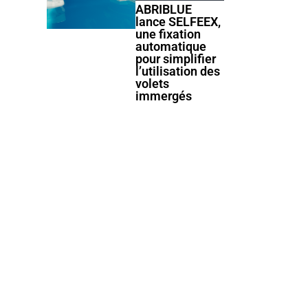
ABRIBLUE
lance SELFEEX,
une fixation
automatique
pour simplifier
l’utilisation des
volets
immergés