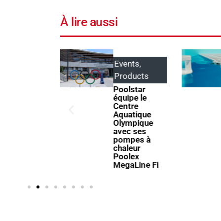
À lire aussi
Events
,
Products
Products
ABRIBLUE
lance
Poolstar
SELFEEX, une
quipe le
fixation
Centre
automatique
Aquatique
pour
Olympique
simplifier
avec ses
l’utilisation
pompes à
des volets
chaleur
immergés
Poolex
MegaLine Fi