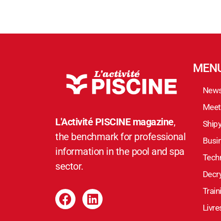
MEN
New
Meet
L'Activité PISCINE magazine
,
Ship
the benchmark for professional
Busi
information in the pool and spa
Techn
sector.
Decr
Train
Livre