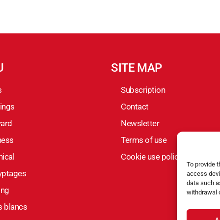
U
SITE MAP
s
Subscription
ings
Contact
yard
Newsletter
ness
Terms of use
ical
Cookie use policy
To provide 
yptages
access devi
data such as
ing
withdrawal 
s blancs