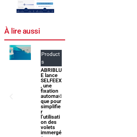
À lire aussi
Product
Events
s
ForumPi
scine
ABRIBLU
2027
E lance
donne
SELFEEX
rendez-
, une
vous à la
fixation
filière
automati
piscine à
que pour
Bologne
simplifie
r
l’utilisati
on des
volets
immergé