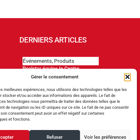
DERNIERS ARTICLES
Événements
,
Produits
Poolstar équipe le Centre
Aquatique Olympique avec ses
Gérer le consentement
pompes à chaleur Poolex
MegaLine Fi
les meilleures expériences, nous utilisons des technologies telles que les
r stocker et/ou accéder aux informations des appareils. Le fait de
Produits
ces technologies nous permettra de traiter des données telles que le
 de navigation ou les ID uniques sur ce site. Le fait de ne pas consentir
ABRIBLUE lance SELFEEX, une
r son consentement peut avoir un effet négatif sur certaines
fixation automatique pour
simplifier l’utilisation des volets
ques et fonctions.
immergés
cepter
Refuser
Voir les préférences