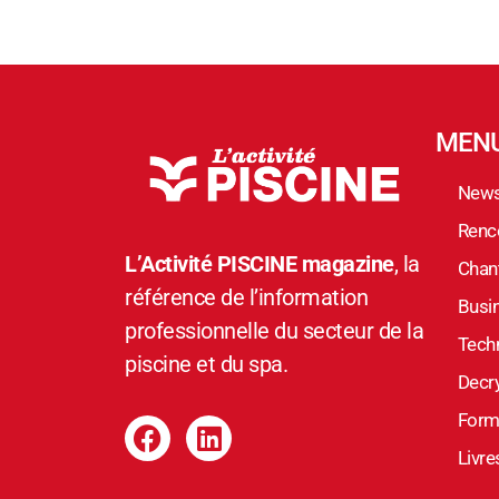
MEN
New
Renc
L’Activité PISCINE magazine
, la
Chant
référence de l’information
Busi
professionnelle du secteur de la
Tech
piscine et du spa.
Decr
Form
Livre