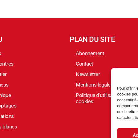
U
PLAN DU SITE
s
Abonnement
ontres
Contact
ier
Newsletter
ness
Mentions légales
Pour offrir 
cookies pou
nique
Politique d’utilisation des
consentir à 
cookies
yptages
comportement
ou de retire
ations
caractéristi
s blancs
Ac