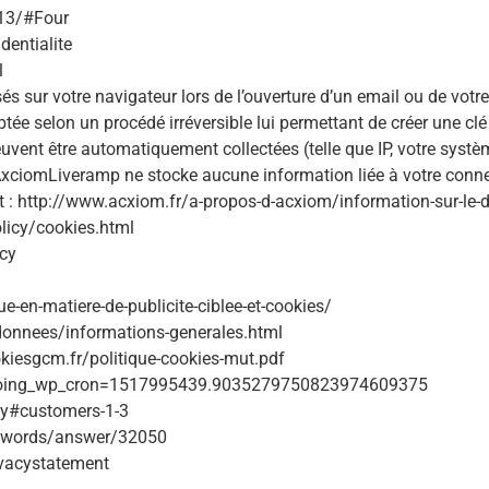
713/#Four
dentialite
l
sur votre navigateur lors de l’ouverture d’un email ou de votre v
tée selon un procédé irréversible lui permettant de créer une cl
vent être automatiquement collectées (telle que IP, votre systèm
 AxciomLiveramp ne stocke aucune information liée à votre con
 : http://www.acxiom.fr/a-propos-d-acxiom/information-sur-le-d
olicy/cookies.html
icy
e-en-matiere-de-publicite-ciblee-et-cookies/
donnees/informations-generales.html
okiesgcm.fr/politique-cookies-mut.pdf
y/?doing_wp_cron=1517995439.9035279750823974609375
cy#customers-1-3
adwords/answer/32050
rivacystatement