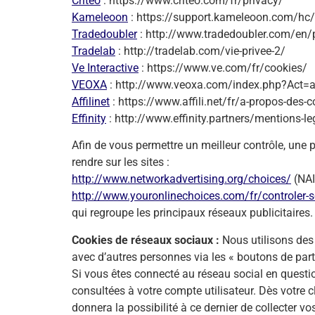
Critéo
: https://www.criteo.com/fr/privacy/
Kameleoon
: https://support.kameleoon.com/hc
Tradedoubler
: http://www.tradedoubler.com/en/p
Tradelab
: http://tradelab.com/vie-privee-2/
Ve Interactive
: https://www.ve.com/fr/cookies/
VEOXA
: http://www.veoxa.com/index.php?Act=
Affilinet
: https://www.affili.net/fr/a-propos-des-
Effinity
: http://www.effinity.partners/mentions-le
Afin de vous permettre un meilleur contrôle, une p
rendre sur les sites :
http://www.networkadvertising.org/choices/
(NAI
http://www.youronlinechoices.com/fr/controler-s
qui regroupe les principaux réseaux publicitaires.
Cookies de réseaux sociaux :
Nous utilisons des 
avec d’autres personnes via les « boutons de par
Si vous êtes connecté au réseau social en questio
consultées à votre compte utilisateur. Dès votre cl
donnera la possibilité à ce dernier de collecter 