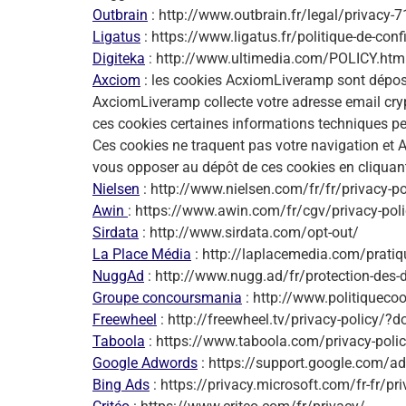
Outbrain
: http://www.outbrain.fr/legal/privacy-
Ligatus
: https://www.ligatus.fr/politique-de-confi
Digiteka
: http://www.ultimedia.com/POLICY.htm
Axciom
: les cookies AcxiomLiveramp sont déposés 
AxciomLiveramp collecte votre adresse email cryp
ces cookies certaines informations techniques peu
Ces cookies ne traquent pas votre navigation et
vous opposer au dépôt de ces cookies en cliquant
Nielsen
: http://www.nielsen.com/fr/fr/privacy-p
Awin
: https://www.awin.com/fr/cgv/privacy-pol
Sirdata
: http://www.sirdata.com/opt-out/
La Place Média
: http://laplacemedia.com/pratiqu
NuggAd
: http://www.nugg.ad/fr/protection-des-
Groupe concoursmania
: http://www.politiqueco
Freewheel
: http://freewheel.tv/privacy-polic
Taboola
: https://www.taboola.com/privacy-poli
Google Adwords
: https://support.google.com/
Bing Ads
: https://privacy.microsoft.com/fr-fr/p