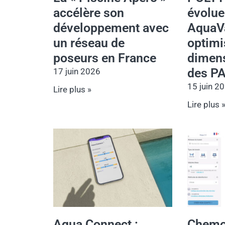
accélère son
évolue
développement avec
AquaVa
un réseau de
optimi
poseurs en France
dimen
des P
17 juin 2026
15 juin 2
Lire plus »
Lire plus 
Aqua Connect :
Chemo