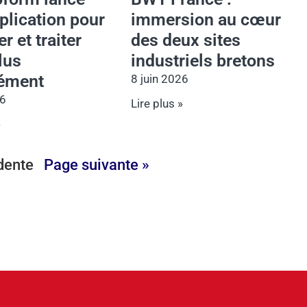
plication pour
immersion au cœur
r et traiter
des deux sites
lus
industriels bretons
sément
8 juin 2026
26
Lire plus »
»
dente
Page suivante »