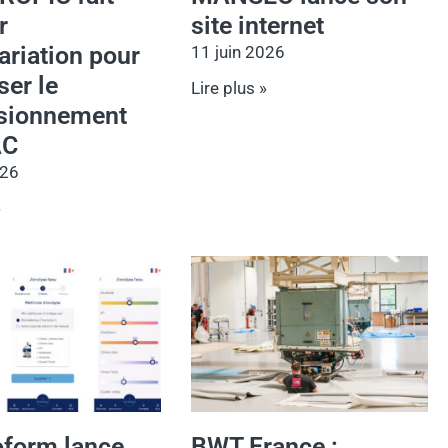
r
site internet
riation pour
11 juin 2026
ser le
Lire plus »
sionnement
AC
026
»
form lance
BWT France :