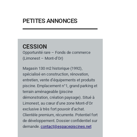
PETITES ANNONCES
CESSION
Opportunité rare – Fonds de commerce
(Limonest – Mont-d’Or)
Magasin 130 m2 historique (1992),
spécialisé en construction, rénovation,
entretien, vente d’équipements et produits
piscine. Emplacement n°1, grand parking et
terrain aménageable (piscine
démonstration, création paysage). Situé à
Limonest, au cœur d’une zone Mont-d’Or
exclusive à très fort pouvoir d’achat.
Clientèle premium, récurrente. Potentiel fort
de développement. Dossier confidentiel sur
demande.
contact@espacepiscines.net