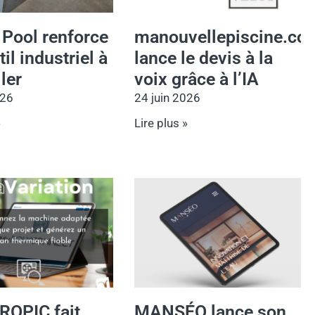
 Pool renforce
manouvellepiscine.co
il industriel à
lance le devis à la
ler
voix grâce à l’IA
026
24 juin 2026
»
Lire plus »
ROPIC fait
MANSÉO lance son