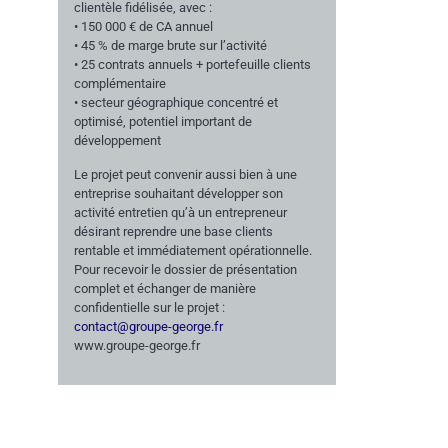
clientèle fidélisée, avec :
• 150 000 € de CA annuel
• 45 % de marge brute sur l’activité
• 25 contrats annuels + portefeuille clients
complémentaire
• secteur géographique concentré et
optimisé, potentiel important de
développement
Le projet peut convenir aussi bien à une
entreprise souhaitant développer son
activité entretien qu’à un entrepreneur
désirant reprendre une base clients
rentable et immédiatement opérationnelle.
Pour recevoir le dossier de présentation
complet et échanger de manière
confidentielle sur le projet :
contact@groupe-george.fr
www.groupe-george.fr