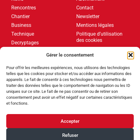
Rencontres
Contact
Chantier
Newsletter
Business
Mentions légales
Technique
Politique d’utilisation
des cookies
Decryptages
Formations
Gérer le consentement
Livres blancs
Pour offrir les meilleures expériences, nous utilisons des technologies
telles que les cookies pour stocker et/ou accéder aux informations des
DERNIERS ARTICLES
appareils. Le fait de consentir à ces technologies nous permettra de
traiter des données telles que le comportement de navigation ou les ID
uniques sur ce site. Le fait de ne pas consentir ou de retirer son
consentement peut avoir un effet négatif sur certaines caractéristiques
Événements
,
Produits
et fonctions.
Poolstar équipe le Centre Aquatique Olympique avec
ses pompes à chaleur Poolex MegaLine Fi
Accepter
Produits
Refuser
ABRIBLUE lance SELFEEX, une fixation automatique