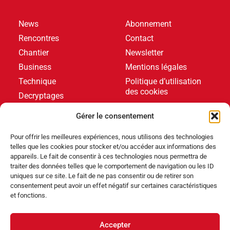
News
Abonnement
Rencontres
Contact
Chantier
Newsletter
Business
Mentions légales
Technique
Politique d’utilisation
des cookies
Decryptages
Formations
Gérer le consentement
Livres blancs
Pour offrir les meilleures expériences, nous utilisons des technologies
telles que les cookies pour stocker et/ou accéder aux informations des
DERNIERS ARTICLES
appareils. Le fait de consentir à ces technologies nous permettra de
traiter des données telles que le comportement de navigation ou les ID
uniques sur ce site. Le fait de ne pas consentir ou de retirer son
consentement peut avoir un effet négatif sur certaines caractéristiques
Événements
,
Produits
et fonctions.
Poolstar équipe le Centre Aquatique Olympique avec
ses pompes à chaleur Poolex MegaLine Fi
Accepter