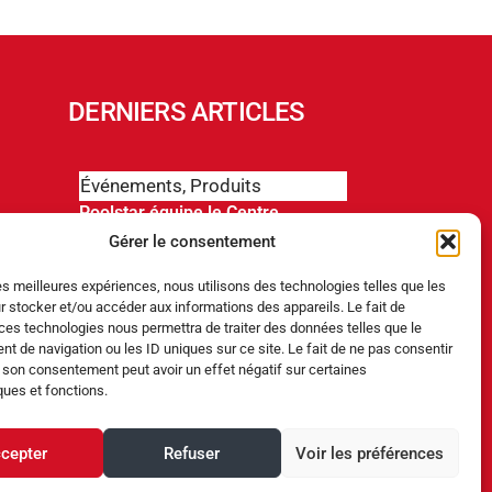
DERNIERS ARTICLES
Événements
,
Produits
Poolstar équipe le Centre
Aquatique Olympique avec ses
Gérer le consentement
pompes à chaleur Poolex
MegaLine Fi
les meilleures expériences, nous utilisons des technologies telles que les
r stocker et/ou accéder aux informations des appareils. Le fait de
Produits
ces technologies nous permettra de traiter des données telles que le
 de navigation ou les ID uniques sur ce site. Le fait de ne pas consentir
ABRIBLUE lance SELFEEX, une
r son consentement peut avoir un effet négatif sur certaines
fixation automatique pour
simplifier l’utilisation des volets
ques et fonctions.
immergés
cepter
Refuser
Voir les préférences