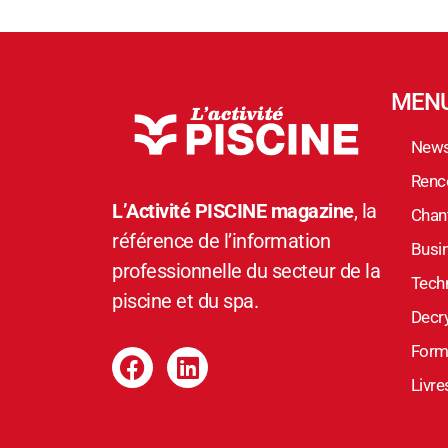
MEN
New
Renc
L’Activité PISCINE magazine
, la
Chant
référence de l’information
Busi
professionnelle du secteur de la
Tech
piscine et du spa.
Decr
Form
Livre