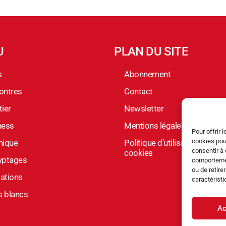
U
PLAN DU SITE
s
Abonnement
ontres
Contact
ier
Newsletter
ness
Mentions légales
Pour offrir 
cookies pou
nique
Politique d’utilisation des
consentir à 
cookies
yptages
comportement
ou de retire
ations
caractéristi
s blancs
Ac