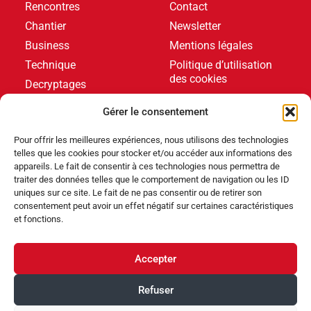
Rencontres
Contact
Chantier
Newsletter
Business
Mentions légales
Technique
Politique d’utilisation
des cookies
Decryptages
Formations
Gérer le consentement
Livres blancs
Pour offrir les meilleures expériences, nous utilisons des technologies
telles que les cookies pour stocker et/ou accéder aux informations des
DERNIERS ARTICLES
appareils. Le fait de consentir à ces technologies nous permettra de
traiter des données telles que le comportement de navigation ou les ID
uniques sur ce site. Le fait de ne pas consentir ou de retirer son
consentement peut avoir un effet négatif sur certaines caractéristiques
Événements
,
Produits
et fonctions.
Poolstar équipe le Centre Aquatique Olympique avec
ses pompes à chaleur Poolex MegaLine Fi
Accepter
Produits
Refuser
ABRIBLUE lance SELFEEX, une fixation automatique
pour simplifier l’utilisation des volets immergés