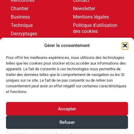
Rencontres
Contact
Chantier
Newsletter
Business
Mentions légales
Technique
Politique d’utilisation
des cookies
Decryptages
Formations
Gérer le consentement
Livres blancs
Pour offrir les meilleures expériences, nous utilisons des technologies
telles que les cookies pour stocker et/ou accéder aux informations des
DERNIERS ARTICLES
appareils. Le fait de consentir à ces technologies nous permettra de
traiter des données telles que le comportement de navigation ou les ID
uniques sur ce site. Le fait de ne pas consentir ou de retirer son
consentement peut avoir un effet négatif sur certaines caractéristiques
Événements
,
Produits
et fonctions.
Poolstar équipe le Centre Aquatique Olympique avec
ses pompes à chaleur Poolex MegaLine Fi
Accepter
Produits
Refuser
ABRIBLUE lance SELFEEX, une fixation automatique
pour simplifier l’utilisation des volets immergés