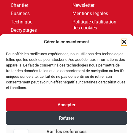
Chantier
Newsletter
Business
Mentions légales
Technique
Politique d’utilisation
des cookies
Decryptages
Formations
Gérer le consentement
Livres blancs
Pour offrir les meilleures expériences, nous utilisons des technologies
telles que les cookies pour stocker et/ou accéder aux informations des
DERNIERS ARTICLES
appareils. Le fait de consentir à ces technologies nous permettra de
traiter des données telles que le comportement de navigation ou les ID
uniques sur ce site. Le fait de ne pas consentir ou de retirer son
consentement peut avoir un effet négatif sur certaines caractéristiques
Événements
,
Produits
et fonctions.
Poolstar équipe le Centre Aquatique Olympique avec
ses pompes à chaleur Poolex MegaLine Fi
Accepter
Produits
Refuser
ABRIBLUE lance SELFEEX, une fixation automatique
pour simplifier l’utilisation des volets immergés
Voir les préférences