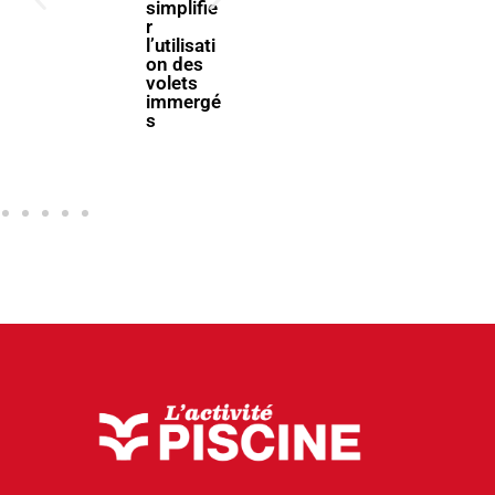
simplifie
filière
r
piscine à
l’utilisati
Bologne
on des
volets
immergé
s