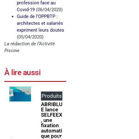
profession face au
Covid-19
(06/04/2020)
Guide de l’OPPBTP :
architectes et salariés
expriment leurs doutes
(05/04/2020)
La rédaction de l’Activité
Piscine
À lire aussi
Produits
Événem
ents
ABRIBLU
E lance
ForumPi
SELFEEX
scine
, une
2027
fixation
donne
automati
rendez-
que pour
vous à la