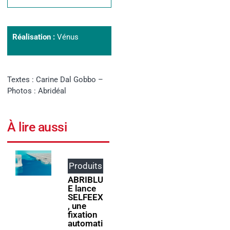
Réalisation :
Vénus
Textes : Carine Dal Gobbo –
Photos : Abridéal
À lire aussi
Produits
Événem
ents
ABRIBLU
E lance
ForumPi
SELFEEX
scine
, une
2027
fixation
donne
automati
rendez-