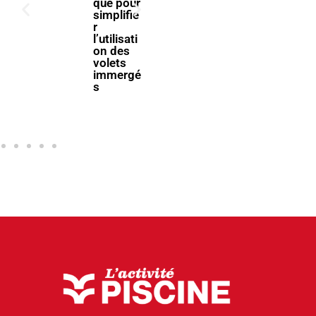
que pour
vous à la
simplifie
filière
r
piscine à
l’utilisati
Bologne
on des
volets
immergé
s