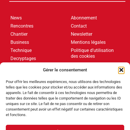
News
Abonnement
Rencontres
Contact
Chantier
Newsletter
Business
Mentions légales
Technique
Politique d’utilisation
des cookies
Decryptages
Formations
Gérer le consentement
Livres blancs
Pour offrir les meilleures expériences, nous utilisons des technologies
telles que les cookies pour stocker et/ou accéder aux informations des
DERNIERS ARTICLES
appareils. Le fait de consentir à ces technologies nous permettra de
traiter des données telles que le comportement de navigation ou les ID
uniques sur ce site. Le fait de ne pas consentir ou de retirer son
consentement peut avoir un effet négatif sur certaines caractéristiques
Événements
,
Produits
et fonctions.
Poolstar équipe le Centre Aquatique Olympique avec
ses pompes à chaleur Poolex MegaLine Fi