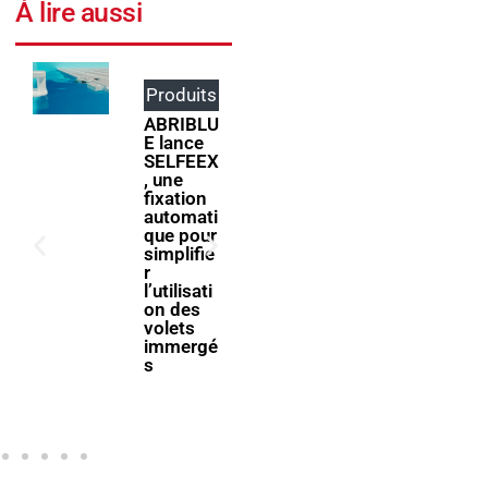
À lire aussi
Produits
Événem
ents
ABRIBLU
E lance
ForumPi
SELFEEX
scine
, une
2027
fixation
donne
automati
rendez-
que pour
vous à la
simplifie
filière
r
piscine à
l’utilisati
Bologne
on des
volets
immergé
s