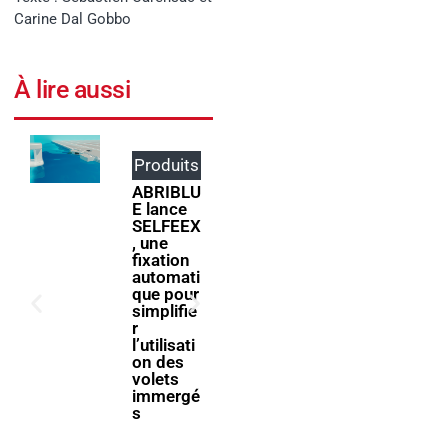
Carine Dal Gobbo
À lire aussi
Produits
Événem
ents
ABRIBLU
E lance
ForumPi
SELFEEX
scine
, une
2027
fixation
donne
automati
rendez-
que pour
vous à la
simplifie
filière
r
piscine à
l’utilisati
Bologne
on des
volets
immergé
s