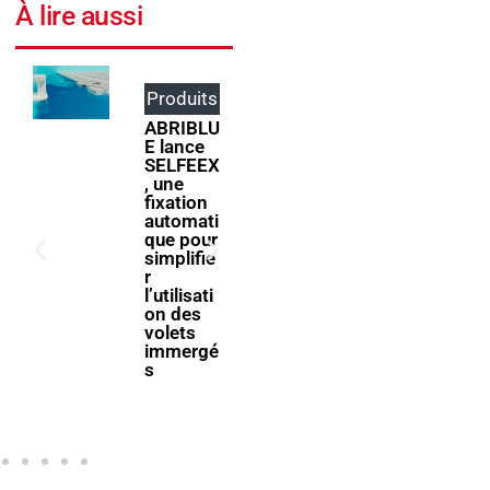
À lire aussi
Produits
Événem
ents
ABRIBLU
E lance
ForumPi
SELFEEX
scine
, une
2027
fixation
donne
automati
rendez-
que pour
vous à la
simplifie
filière
r
piscine à
l’utilisati
Bologne
on des
volets
immergé
s