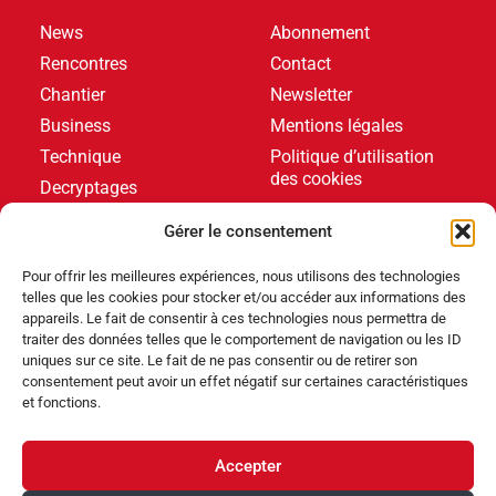
News
Abonnement
Rencontres
Contact
Chantier
Newsletter
Business
Mentions légales
Technique
Politique d’utilisation
des cookies
Decryptages
Formations
Gérer le consentement
Livres blancs
Pour offrir les meilleures expériences, nous utilisons des technologies
telles que les cookies pour stocker et/ou accéder aux informations des
DERNIERS ARTICLES
appareils. Le fait de consentir à ces technologies nous permettra de
traiter des données telles que le comportement de navigation ou les ID
uniques sur ce site. Le fait de ne pas consentir ou de retirer son
consentement peut avoir un effet négatif sur certaines caractéristiques
Événements
,
Produits
et fonctions.
Poolstar équipe le Centre Aquatique Olympique avec
ses pompes à chaleur Poolex MegaLine Fi
Accepter