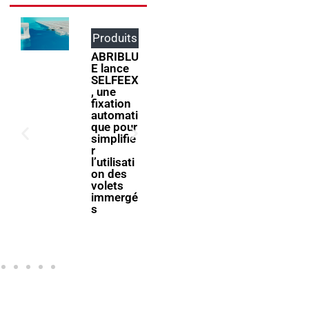
Produits
Événem
ents
ABRIBLU
E lance
ForumPi
SELFEEX
scine
, une
2027
fixation
donne
automati
rendez-
que pour
vous à la
simplifie
filière
r
piscine à
l’utilisati
Bologne
on des
volets
immergé
s