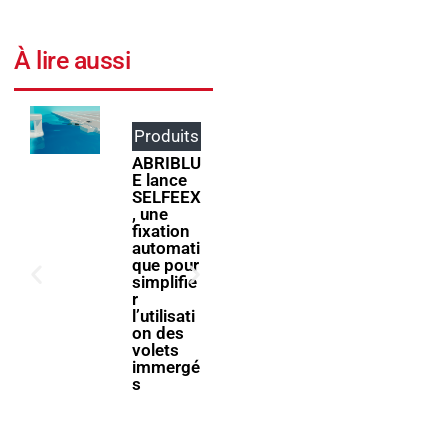
À lire aussi
Produits
Événem
ents
ABRIBLU
E lance
ForumPi
SELFEEX
scine
, une
2027
fixation
donne
automati
rendez-
que pour
vous à la
simplifie
filière
r
piscine à
l’utilisati
Bologne
on des
volets
immergé
s