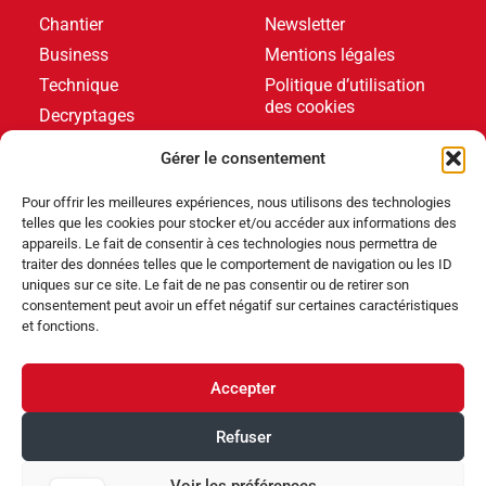
Chantier
Newsletter
Business
Mentions légales
Technique
Politique d’utilisation
des cookies
Decryptages
Formations
Gérer le consentement
Livres blancs
Pour offrir les meilleures expériences, nous utilisons des technologies
telles que les cookies pour stocker et/ou accéder aux informations des
DERNIERS ARTICLES
appareils. Le fait de consentir à ces technologies nous permettra de
traiter des données telles que le comportement de navigation ou les ID
uniques sur ce site. Le fait de ne pas consentir ou de retirer son
consentement peut avoir un effet négatif sur certaines caractéristiques
Événements
,
Produits
et fonctions.
Poolstar équipe le Centre Aquatique Olympique avec
ses pompes à chaleur Poolex MegaLine Fi
Accepter
Produits
Refuser
ABRIBLUE lance SELFEEX, une fixation automatique
pour simplifier l’utilisation des volets immergés
Voir les préférences