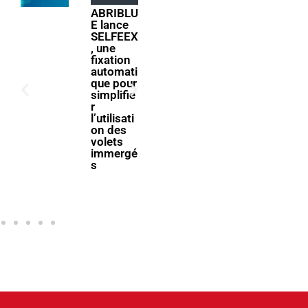
ents
ABRIBLU
E lance
ForumPi
SELFEEX
scine
, une
2027
fixation
donne
automati
rendez-
que pour
vous à la
simplifie
filière
r
piscine à
l’utilisati
Bologne
on des
volets
immergé
s