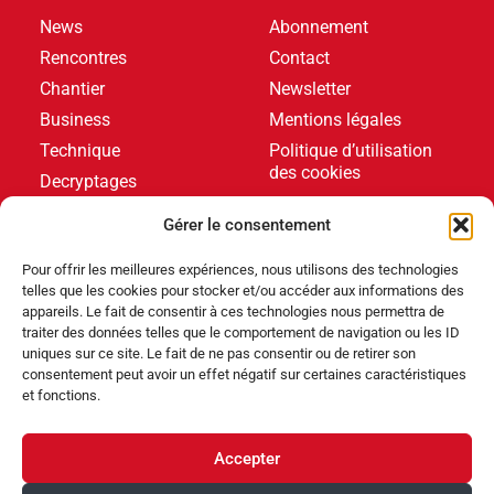
News
Abonnement
Rencontres
Contact
Chantier
Newsletter
Business
Mentions légales
Technique
Politique d’utilisation
des cookies
Decryptages
Formations
Gérer le consentement
Livres blancs
Pour offrir les meilleures expériences, nous utilisons des technologies
telles que les cookies pour stocker et/ou accéder aux informations des
DERNIERS ARTICLES
appareils. Le fait de consentir à ces technologies nous permettra de
traiter des données telles que le comportement de navigation ou les ID
uniques sur ce site. Le fait de ne pas consentir ou de retirer son
consentement peut avoir un effet négatif sur certaines caractéristiques
Événements
,
Produits
et fonctions.
Poolstar équipe le Centre Aquatique Olympique avec
ses pompes à chaleur Poolex MegaLine Fi
Accepter
Produits