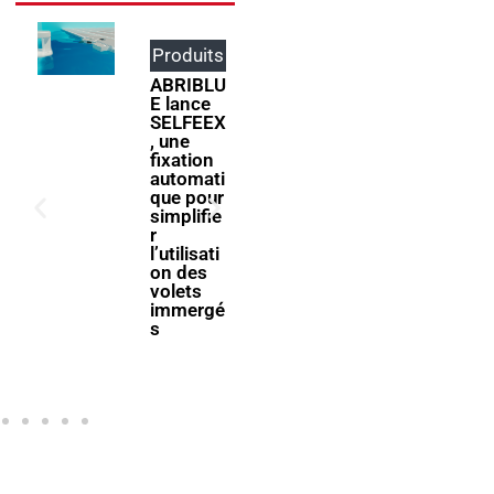
Produits
Événem
ents
ABRIBLU
E lance
ForumPi
SELFEEX
scine
, une
2027
fixation
donne
automati
rendez-
que pour
vous à la
simplifie
filière
r
piscine à
l’utilisati
Bologne
on des
volets
immergé
s