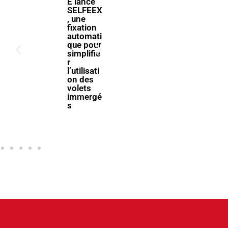
E lance
ForumPi
SELFEEX
scine
, une
2027
fixation
donne
automati
rendez-
que pour
vous à la
simplifie
filière
r
piscine à
l’utilisati
Bologne
on des
volets
immergé
s