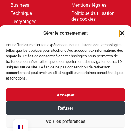
Business
Mentions légales
Technique
Politique d’utilisation
des cookies
Decryptages
Formations
Gérer le consentement
Livres blancs
Pour offrir les meilleures expériences, nous utilisons des technologies
telles que les cookies pour stocker et/ou accéder aux informations des
DERNIERS ARTICLES
appareils. Le fait de consentir à ces technologies nous permettra de
traiter des données telles que le comportement de navigation ou les ID
uniques sur ce site. Le fait de ne pas consentir ou de retirer son
consentement peut avoir un effet négatif sur certaines caractéristiques
Événements
,
Produits
et fonctions.
Poolstar équipe le Centre Aquatique Olympique avec
ses pompes à chaleur Poolex MegaLine Fi
Accepter
Produits
Refuser
ABRIBLUE lance SELFEEX, une fixation automatique
pour simplifier l’utilisation des volets immergés
Voir les préférences