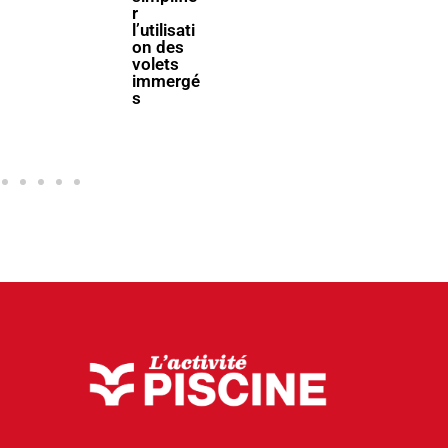
filière
r
piscine à
l’utilisati
Bologne
on des
volets
immergé
s