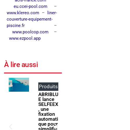
eu.ccei-pool.com
–
www.klereo.com
–
liner-
couverture-equipement-
piscine.fr
–
www.poolcop.com
–
www.ezpool.app
À lire aussi
Produits
Événem
ents
ABRIBLU
E lance
ForumPi
SELFEEX
scine
, une
2027
fixation
donne
automati
rendez-
que pour
vous à la
simplifie