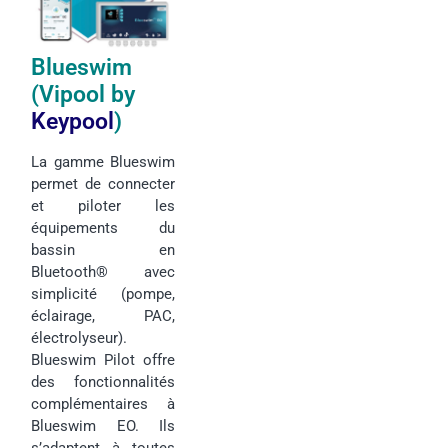
B
lueswim
(Vipool by
Keypool
)
La gamme Blueswim
permet de connecter
et piloter les
équipements du
bassin en
Bluetooth® avec
simplicité (pompe,
éclairage, PAC,
électrolyseur).
Blueswim Pilot offre
des fonctionnalités
complémentaires à
Blueswim EO. Ils
s’adaptent à toutes