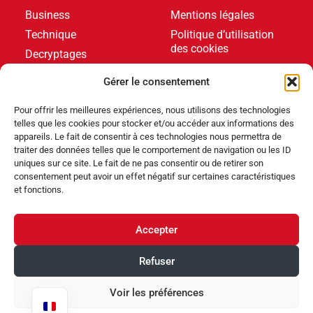
Business
Mentions légales
Technique
Politique d’utilisation
des cookies
Decryptages
Formations
Gérer le consentement
Livres blancs
Pour offrir les meilleures expériences, nous utilisons des technologies
telles que les cookies pour stocker et/ou accéder aux informations des
DERNIERS ARTICLES
appareils. Le fait de consentir à ces technologies nous permettra de
traiter des données telles que le comportement de navigation ou les ID
uniques sur ce site. Le fait de ne pas consentir ou de retirer son
consentement peut avoir un effet négatif sur certaines caractéristiques
Événements
,
Produits
et fonctions.
Poolstar équipe le Centre Aquatique Olympique avec
ses pompes à chaleur Poolex MegaLine Fi
Accepter
Produits
Refuser
ABRIBLUE lance SELFEEX, une fixation automatique
pour simplifier l’utilisation des volets immergés
Voir les préférences