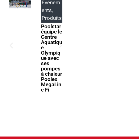
Événem
Produits
ents
,
ABRIBLU
E lance
Produits
SELFEEX
Poolstar
, une
équipe le
fixation
Centre
automati
Aquatiqu
que pour
e
simplifie
Olympiq
r
ue avec
l’utilisati
ses
on des
pompes
volets
à chaleur
immergé
Poolex
s
MegaLin
e Fi