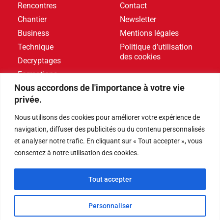
Rencontres
Contact
Chantier
Newsletter
Business
Mentions légales
Technique
Politique d’utilisation
des cookies
Decryptages
Formations
Nous accordons de l'importance à votre vie
Livres blancs
privée.
DERNIERS ARTICLES
Nous utilisons des cookies pour améliorer votre expérience de
navigation, diffuser des publicités ou du contenu personnalisés
et analyser notre trafic. En cliquant sur « Tout accepter », vous
Événements
,
Produits
consentez à notre utilisation des cookies.
Poolstar équipe le Centre Aquatique Olympique avec
ses pompes à chaleur Poolex MegaLine Fi
Tout accepter
Produits
Personnaliser
ABRIBLUE lance SELFEEX, une fixation automatique
pour simplifier l’utilisation des volets immergés