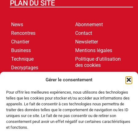
PLAN DU SITE
News
Abonnement
Rencontres
Contact
Chantier
Newsletter
Business
Mentions légales
Technique
Politique d’utilisation
des cookies
Decryptages
Formations
Gérer le consentement
Livres blancs
Pour offrir les meilleures expériences, nous utilisons des technologies
telles que les cookies pour stocker et/ou accéder aux informations des
DERNIERS ARTICLES
appareils. Le fait de consentir à ces technologies nous permettra de
traiter des données telles que le comportement de navigation ou les ID
uniques sur ce site. Le fait de ne pas consentir ou de retirer son
consentement peut avoir un effet négatif sur certaines caractéristiques
Événements
,
Produits
et fonctions.
Poolstar équipe le Centre Aquatique Olympique avec
ses pompes à chaleur Poolex MegaLine Fi