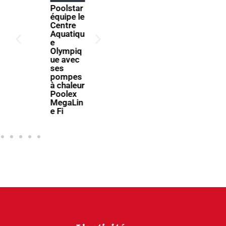
SELFEEX
scine
, une
2027
fixation
donne
automati
rendez-
que pour
vous à la
simplifie
filière
r
piscine à
l’utilisati
Bologne
on des
volets
immergé
s