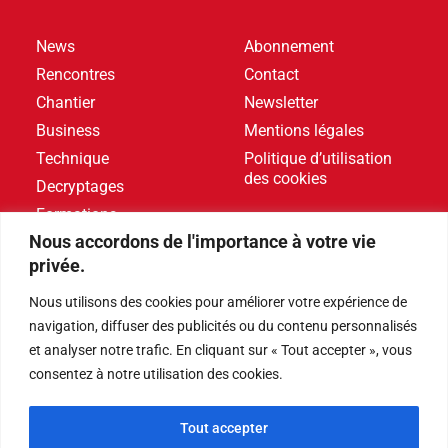
News
Abonnement
Rencontres
Contact
Chantier
Newsletter
Business
Mentions légales
Technique
Politique d’utilisation
des cookies
Decryptages
Formations
Nous accordons de l'importance à votre vie
Livres blancs
privée.
DERNIERS ARTICLES
Nous utilisons des cookies pour améliorer votre expérience de
navigation, diffuser des publicités ou du contenu personnalisés
et analyser notre trafic. En cliquant sur « Tout accepter », vous
Événements
,
Produits
consentez à notre utilisation des cookies.
Poolstar équipe le Centre Aquatique Olympique avec
ses pompes à chaleur Poolex MegaLine Fi
Tout accepter