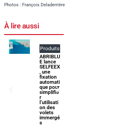
Photos : François Deladerrière
À lire aussi
Produits
Événem
ents
ABRIBLU
E lance
ForumPi
SELFEEX
scine
, une
2027
fixation
donne
automati
rendez-
que pour
vous à la
simplifie
filière
r
piscine à
l’utilisati
Bologne
on des
volets
immergé
s