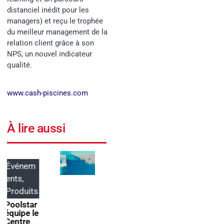
distanciel inédit pour les
managers) et reçu le trophée
du meilleur management de la
relation client grâce à son
NPS, un nouvel indicateur
qualité.
www.cash-pisc
ines.com
À lire aussi
Produits
Événem
ents
ABRIBLU
E lance
ForumPi
SELFEEX
scine
, une
2027
fixation
donne
automati