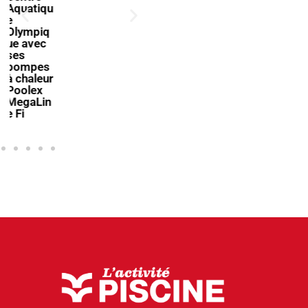
rendez-
que pour
vous à la
simplifie
filière
r
piscine à
l’utilisati
Bologne
on des
volets
immergé
s