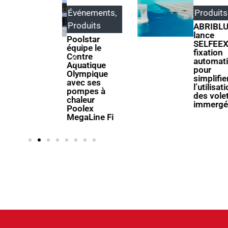
Événements
,
Produits
Produits
ABRIBLUE
lance
Poolstar
SELFEEX, une
quipe le
fixation
Centre
automatique
Aquatique
pour
Olympique
simplifier
avec ses
l’utilisation
pompes à
des volets
chaleur
immergés
Poolex
MegaLine Fi