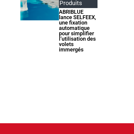
Produits
Produits
Produits
ABRIBLUE
AstralPool
Cocktail
lance SELFEEX,
étoffe sa
Piscine lance
une fixation
gamme de
Tiki Mini, une
automatique
couvertures
mini-piscine
pour simplifier
automatiques
compacte et
l’utilisation des
hors-sol
design
volets
immergés