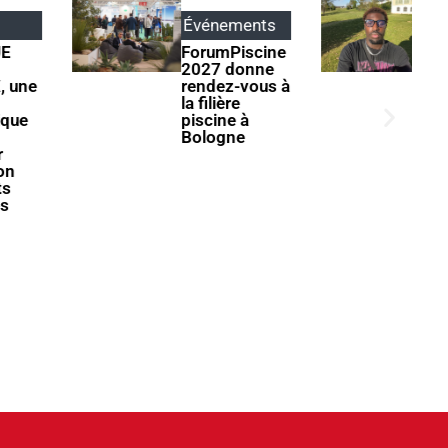
Événements
Parole
d'apprentis
ForumPiscine
2027 donne
Henri Garnier
rendez-vous à
: « Il ne faut
la filière
jamais
piscine à
s’arrêter à ce
Bologne
qu’on sait
faire »