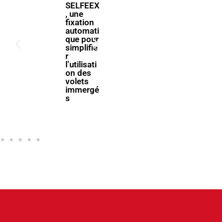
ForumPi
SELFEEX
scine
, une
2027
fixation
donne
automati
rendez-
que pour
vous à la
simplifie
filière
r
piscine à
l’utilisati
Bologne
on des
volets
immergé
s