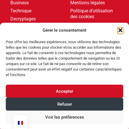
Business
Mentions légales
Technique
Politique d’utilisation
des cookies
Decryptages
Formations
Gérer le consentement
Livres blancs
Pour offrir les meilleures expériences, nous utilisons des technologies
telles que les cookies pour stocker et/ou accéder aux informations des
DERNIERS ARTICLES
appareils. Le fait de consentir à ces technologies nous permettra de
traiter des données telles que le comportement de navigation ou les ID
uniques sur ce site. Le fait de ne pas consentir ou de retirer son
consentement peut avoir un effet négatif sur certaines caractéristiques
Événements
,
Produits
et fonctions.
Poolstar équipe le Centre Aquatique Olympique avec
ses pompes à chaleur Poolex MegaLine Fi
Accepter
Produits
Refuser
ABRIBLUE lance SELFEEX, une fixation automatique
pour simplifier l’utilisation des volets immergés
Voir les préférences