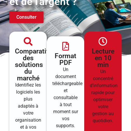
et de l'argent ?
Consulter
Comparatif
Lecture
Format
des
en 10
PDF
solutions
min
Un
du
Un
document
marché
concentré
téléchargeable
Identifiez les
d’information
et
logiciels les
rapide pour
consultable
plus
optimiser
à tout
adaptés à
votre
moment sur
votre
gestion au
vos
organisation
quotidien.
supports.
et à vos