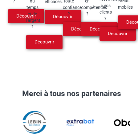
fonds
?
du
toute
en
efficaces.
à vos
mobiles
temps
confiance
compétences
clients
et de
?
?
Découvrir
Découvrir
?
l'argent
Décou
?
Découvrir
Découvrir
Découvrir
Découvrir
Merci à tous nos partenaires