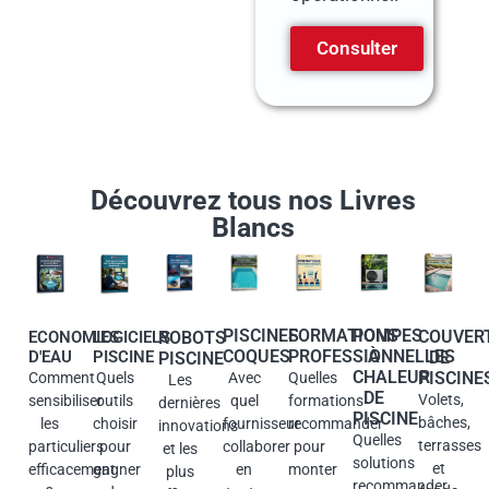
Consulter
Découvrez tous nos Livres
Blancs
PISCINES
FORMATIONS
POMPES
COUVER
ECONOMIES
LOGICIELS
ROBOTS
COQUES
PROFESSIONNELLES
À
D'EAU
PISCINE
DE
PISCINE
CHALEUR
PISCINE
Comment
Quels
Avec
Quelles
Les
DE
Volets,
sensibiliser
outils
quel
formations
dernières
PISCINE
bâches,
les
choisir
fournisseur
recommander
innovations
Quelles
terrasses
particuliers
pour
collaborer
pour
et les
solutions
et
efficacement
gagner
en
monter
plus
recommander