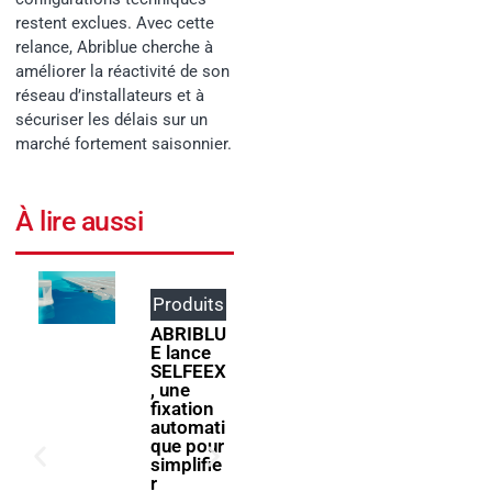
restent exclues. Avec cette
relance, Abriblue cherche à
améliorer la réactivité de son
réseau d’installateurs et à
sécuriser les délais sur un
marché fortement saisonnier.
À lire aussi
Produits
Événem
ents
ABRIBLU
E lance
ForumPi
SELFEEX
scine
, une
2027
fixation
donne
automati
rendez-
que pour
vous à la
simplifie
filière
r
piscine à