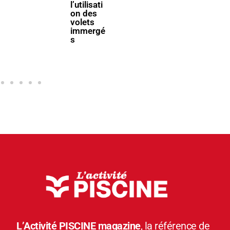
l’utilisati
Bologne
on des
volets
immergé
s
L’Activité PISCINE magazine
, la référence de