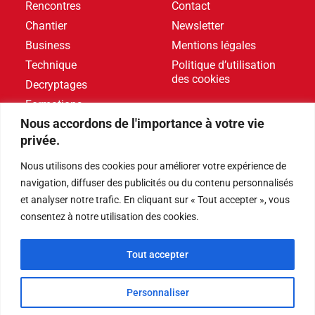
Rencontres
Contact
Chantier
Newsletter
Business
Mentions légales
Technique
Politique d’utilisation
des cookies
Decryptages
Formations
Nous accordons de l'importance à votre vie
Livres blancs
privée.
DERNIERS ARTICLES
Nous utilisons des cookies pour améliorer votre expérience de
navigation, diffuser des publicités ou du contenu personnalisés
et analyser notre trafic. En cliquant sur « Tout accepter », vous
Événements
,
Produits
consentez à notre utilisation des cookies.
Poolstar équipe le Centre Aquatique Olympique avec
ses pompes à chaleur Poolex MegaLine Fi
Tout accepter
Produits
Personnaliser
ABRIBLUE lance SELFEEX, une fixation automatique
pour simplifier l’utilisation des volets immergés