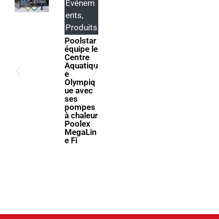
Événem
Produits
ents
,
ABRIBLU
E lance
Produits
SELFEEX
Poolstar
, une
équipe le
fixation
Centre
automati
Aquatiqu
que pour
e
simplifie
Olympiq
r
ue avec
l’utilisati
ses
on des
pompes
volets
à chaleur
immergé
Poolex
s
MegaLin
e Fi