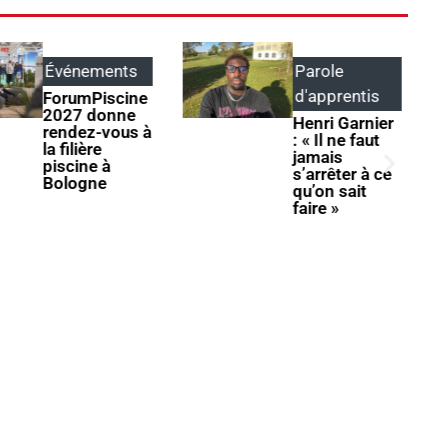
Événements
Parole
d'apprentis
ForumPiscine
2027 donne
Henri Garnier
rendez-vous à
: « Il ne faut
la filière
jamais
piscine à
s’arrêter à ce
Bologne
qu’on sait
faire »