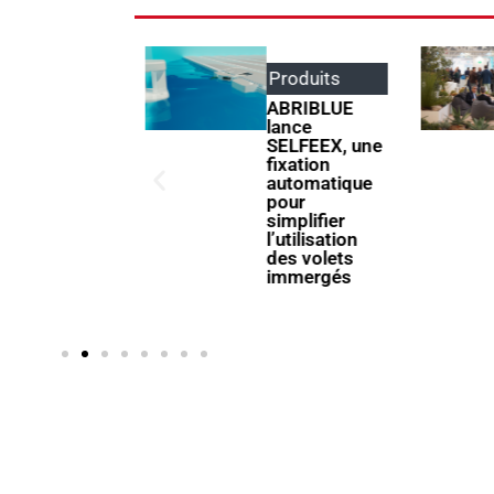
Événements
,
Produits
Produits
ABRIBLUE
lance
Poolstar
SELFEEX, une
quipe le
fixation
Centre
automatique
Aquatique
pour
Olympique
simplifier
avec ses
l’utilisation
pompes à
des volets
chaleur
immergés
Poolex
MegaLine Fi