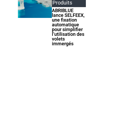
Produits
ABRIBLUE
lance SELFEEX,
une fixation
automatique
pour simplifier
l’utilisation des
volets
immergés