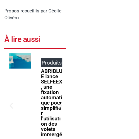
Propos recueillis par Cécile
Olivéro
À lire aussi
Produits
Événem
ents
ABRIBLU
E lance
ForumPi
SELFEEX
scine
, une
2027
fixation
donne
automati
rendez-
que pour
vous à la
simplifie
filière
r
piscine à
l’utilisati
Bologne
on des
volets
immergé