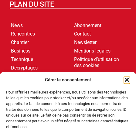
PLAN DU SITE
News
Abonnement
Rencontres
Contact
Chantier
Newsletter
Business
Mentions légales
Technique
Politique d’utilisation
des cookies
Decryptages
Formations
Gérer le consentement
Livres blancs
Pour offrir les meilleures expériences, nous utilisons des technologies
telles que les cookies pour stocker et/ou accéder aux informations des
DERNIERS ARTICLES
appareils. Le fait de consentir à ces technologies nous permettra de
traiter des données telles que le comportement de navigation ou les ID
uniques sur ce site. Le fait de ne pas consentir ou de retirer son
consentement peut avoir un effet négatif sur certaines caractéristiques
Événements
,
Produits
et fonctions.
Poolstar équipe le Centre Aquatique Olympique avec
ses pompes à chaleur Poolex MegaLine Fi