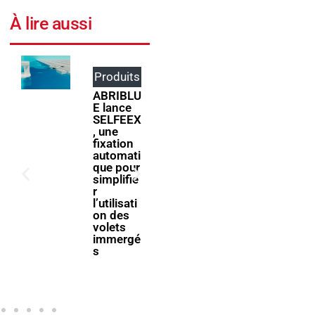
À lire aussi
Produits
Événem
ents
ABRIBLU
E lance
ForumPi
SELFEEX
scine
, une
2027
fixation
donne
automati
rendez-
que pour
vous à la
simplifie
filière
r
piscine à
l’utilisati
Bologne
on des
volets
immergé
s