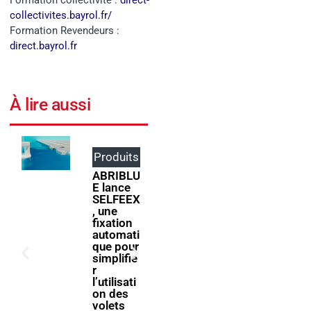
Formation collectivité :
direct-
collectivites.bayrol.fr/
Formation Revendeurs :
direct.bayrol.fr
À lire aussi
Produits
Événem
ents
ABRIBLU
E lance
ForumPi
SELFEEX
scine
, une
2027
fixation
donne
automati
rendez-
que pour
vous à la
simplifie
filière
r
piscine à
l’utilisati
Bologne
on des
volets