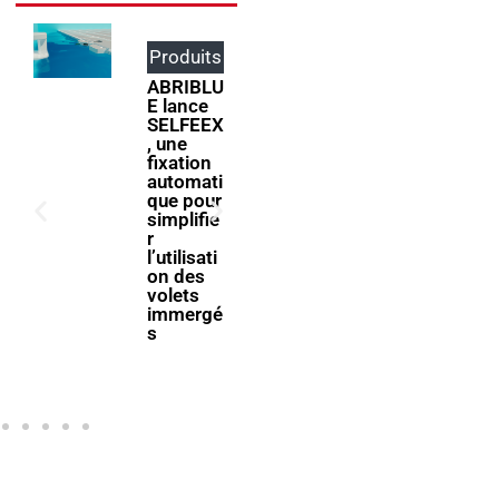
Produits
Événem
ents
ABRIBLU
E lance
ForumPi
SELFEEX
scine
, une
2027
fixation
donne
automati
rendez-
que pour
vous à la
simplifie
filière
r
piscine à
l’utilisati
Bologne
on des
volets
immergé
s