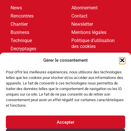
News
Abonnement
Rencontres
Contact
Chantier
Newsletter
Business
Mentions légales
Technique
Politique d’utilisation
des cookies
Decryptages
Formations
Gérer le consentement
Livres blancs
Pour offrir les meilleures expériences, nous utilisons des technologies
telles que les cookies pour stocker et/ou accéder aux informations des
DERNIERS ARTICLES
appareils. Le fait de consentir à ces technologies nous permettra de
traiter des données telles que le comportement de navigation ou les ID
uniques sur ce site. Le fait de ne pas consentir ou de retirer son
consentement peut avoir un effet négatif sur certaines caractéristiques
Événements
,
Produits
et fonctions.
Poolstar équipe le Centre Aquatique Olympique avec
ses pompes à chaleur Poolex MegaLine Fi
Accepter
Produits