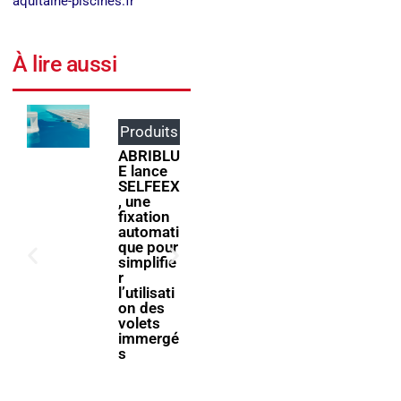
aquitaine-piscines.fr
À lire aussi
Produits
Événem
ents
ABRIBLU
E lance
ForumPi
SELFEEX
scine
, une
2027
fixation
donne
automati
rendez-
que pour
vous à la
simplifie
filière
r
piscine à
l’utilisati
Bologne
on des
volets
immergé
s